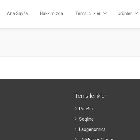
Ana Sayfa
Hakkımızda
Temsilcilikler
Ürünler
Temsilcilikler
PacBio
Seqline
Labgenomics
JN Mdys – Clarity