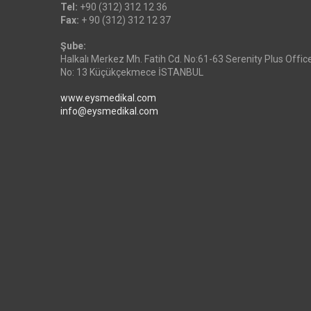
Tel:
+90 (312) 312 12 36
Fax:
+ 90 (312) 312 12 37
Şube:
Halkalı Merkez Mh. Fatih Cd. No:61-63 Serenity Plus Offic
No: 13 Küçükçekmece İSTANBUL
www.eysmedikal.com
info@eysmedikal.com