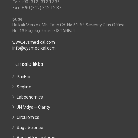
Tel:
+90 (312) 312 12 36
Fax:
+ 90 (312) 312 12 37
Şube:
Halkalı Merkez Mh. Fatih Cd. No:61-63 Serenity Plus Office
No: 13 Küçükçekmece İSTANBUL
www.eysmedikal.com
info@eysmedikal.com
Temsilcilikler
PacBio
Seqline
Labgenomics
JN Mdys – Clarity
Circulomics
Sage Science
Applied Biosystems